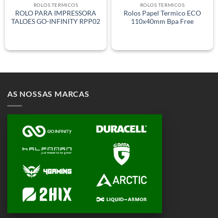
ROLOS TERMICOS
ROLOS TERMICOS
ROLO PARA IMPRESSORA
Rolos Papel Termico ECO
TALOES GO-INFINITY RPP02
110x40mm Bpa Free
AS NOSSAS MARCAS