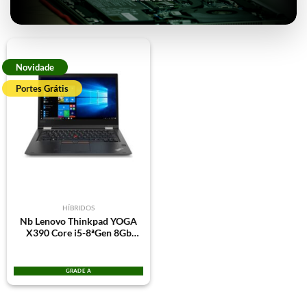
Novidade
Portes Grátis
HÍBRIDOS
Nb Lenovo Thinkpad YOGA
X390 Core i5-8ªGen 8Gb
256Gb SSD Win11Pro 13.3″
Touch 2-in-1 3Y
GRADE A