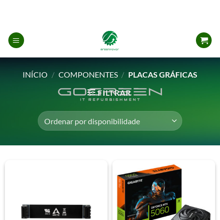
Skip
to
content
INÍCIO
/
COMPONENTES
/
PLACAS GRÁFICAS
FILTRAR