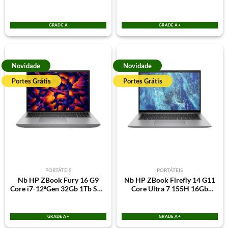
SSD Win7Pro 15.6″ Quadro
Win11Pro RTX 500 Ada 4Gb
K1000M 2Gb s/Webcam
GRADE A
GRADE A+
Novidade
Novidade
Portes Grátis
Portes Grátis
PORTÁTEIS
PORTÁTEIS
Nb HP ZBook Fury 16 G9
Nb HP ZBook Firefly 14 G11
Core i7-12ªGen 32Gb 1Tb SSD
Core Ultra 7 155H 16Gb
15,6″ Win11Pro RTX A1000
512Gb SSD Win11Pro RTX
4Gb
A500 4Gb
GRADE A+
GRADE A+