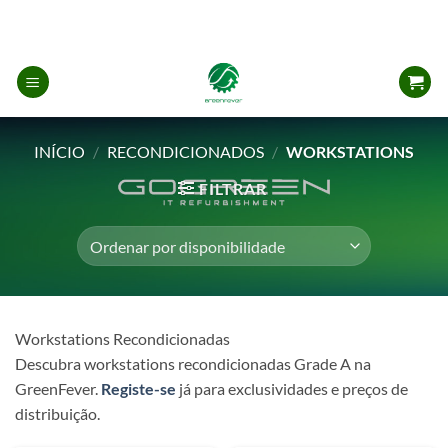
Skip
to
content
INÍCIO
/
RECONDICIONADOS
/
WORKSTATIONS
FILTRAR
Workstations Recondicionadas
Descubra workstations recondicionadas Grade A na
GreenFever.
Registe-se
já para exclusividades e preços de
distribuição.