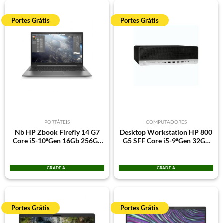
Portes Grátis
Portes Grátis
PORTÁTEIS
COMPUTADORES
Nb HP Zbook Firefly 14 G7
Desktop Workstation HP 800
Core i5-10ªGen 16Gb 256Gb
G5 SFF Core i5-9ªGen 32Gb
SSD Win11Pro Quadro P520
512Gb SSD NVME Win11Pro
2Gb Tela Grade A-
Quadro P620 2Gb 3Y
GRADE A-
GRADE A
Portes Grátis
Portes Grátis