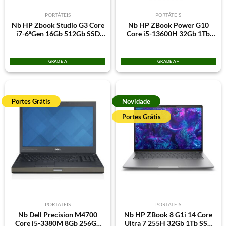
PORTÁTEIS
PORTÁTEIS
Nb HP Zbook Studio G3 Core
Nb HP ZBook Power G10
i7-6ªGen 16Gb 512Gb SSD
Core i5-13600H 32Gb 1Tb
Quadro M1000M 2Gb
M.2 NVME SSD RTX A1000
Win10Pro Teclado PT
8Gb GDDR6 15.6″ FHD
Win11Pro Teclado PT | Grade
GRADE A
GRADE A+
A+ Brown Box
Portes Grátis
Novidade
Portes Grátis
PORTÁTEIS
PORTÁTEIS
Nb Dell Precision M4700
Nb HP ZBook 8 G1i 14 Core
Core i5-3380M 8Gb 256Gb
Ultra 7 255H 32Gb 1Tb SSD