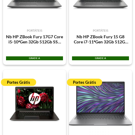
PORTÁTEIS
PORTÁTEIS
Nb HP ZBook Fury 17G7 Core
Nb HP ZBook Fury 15 G8
i5-10ªGen 32Gb 512Gb SSD
Core i7-11ªGen 32Gb 512Gb
NVME Quadro T1000 4Gb
SSD NVME RTX A2000 4Gb
17.3″ Win11Pro
15.6″ Win11Pro
GRADE A
GRADE A
Portes Grátis
Portes Grátis