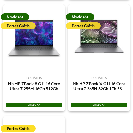
Novidade
Novidade
Portes Grátis
Portes Grátis
PORTÁTEIS
PORTÁTEIS
Nb HP ZBook 8 G1i 16 Core
Nb HP ZBook X G1i 16 Core
Ultra 7 255H 16Gb 512Gb
Ultra 7 265H 32Gb 1Tb SSD
SSD 16″ Win11Pro RTX 500
16″ Win11Pro RTX PRO 500
Ada 4Gb
Blackwell 6Gb
GRADE A+
GRADE A+
Portes Grátis