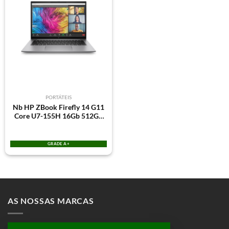
PORTÁTEIS
Nb HP ZBook Firefly 14 G11
Core U7-155H 16Gb 512Gb
SSD 14″ WUXGA NVIDIA
RTX A500 4Gb Win11Home
GRADE A+
AS NOSSAS MARCAS