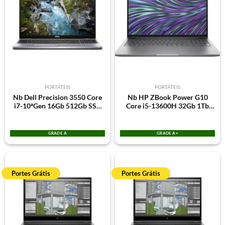
PORTÁTEIS
PORTÁTEIS
Nb Dell Precision 3550 Core
Nb HP ZBook Power G10
i7-10ªGen 16Gb 512Gb SSD
Core i5-13600H 32Gb 1Tb
Win11Pro 15.6″ Quadro
M.2 NVME SSD RTX A1000
P520 2Gb Teclado PT 3Y +
8Gb GDDR6 15.6″ FHD
Oferta Pen Drive Silicon
Win11Pro Teclado PT | Grade
GRADE A
GRADE A+
Power 64Gb
A+ Caixa Retail
Portes Grátis
Portes Grátis