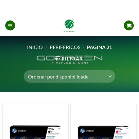
Skip
to
content
INÍCIO
/
PERIFÉRICOS
/
PÁGINA 21
FILTRAR