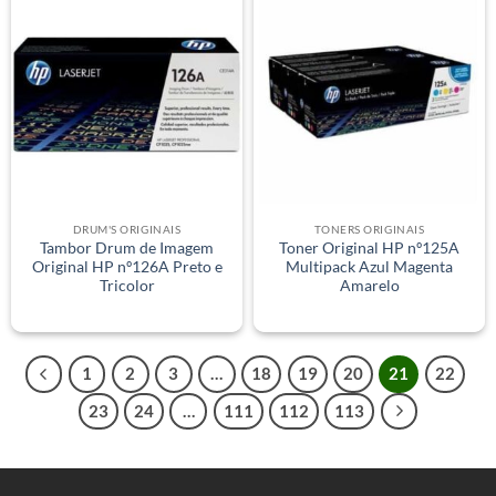
DRUM'S ORIGINAIS
TONERS ORIGINAIS
Tambor Drum de Imagem
Toner Original HP nº125A
Original HP nº126A Preto e
Multipack Azul Magenta
Tricolor
Amarelo
1
2
3
…
18
19
20
21
22
23
24
…
111
112
113