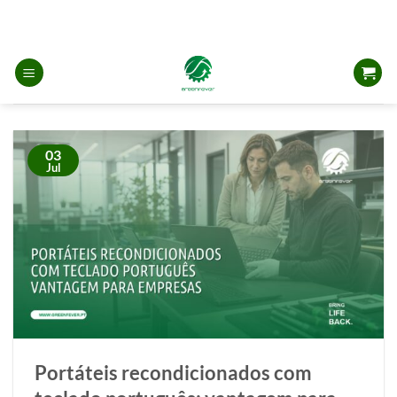
Skip
to
content
03
Jul
Portáteis recondicionados com