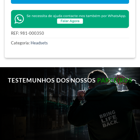
REF:
981-000350
Categoria:
Headsets
TESTEMUNHOS DOS NOSSOS
PARCEIROS