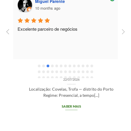
Miguel Parente
10 months ago
Excelente parceiro de negócios
T
e
e
R
OPORTUNIDADES DE RECRUTAMENTO SEM CATEGORIA
Gestor de Clientes — Trofa/Porto (m/f)
22/07/2026
Localização: Covelas, Trofa — distrito do Porto
Regime: Presencial, a tempo[...]
SABER MAIS