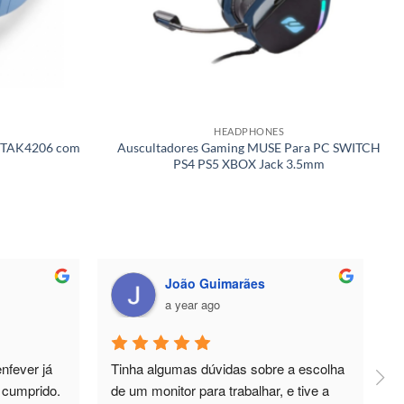
HEADPHONES
ps TAK4206 com
Auscultadores Gaming MUSE Para PC SWITCH
PS4 PS5 XBOX Jack 3.5mm
João Guimarães
a year ago
fever já 
Tinha algumas dúvidas sobre a escolha 
P
cumprido. 
de um monitor para trabalhar, e tive a 
d