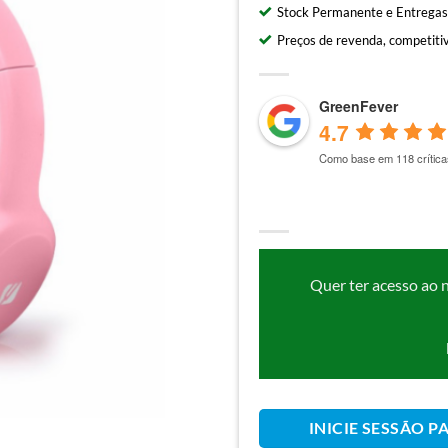
Stock Permanente e Entregas
Preços de revenda, competitiv
GreenFever
4.7
Como base em 118 crítica
Quer ter acesso ao 
INICIE SESSÃO P