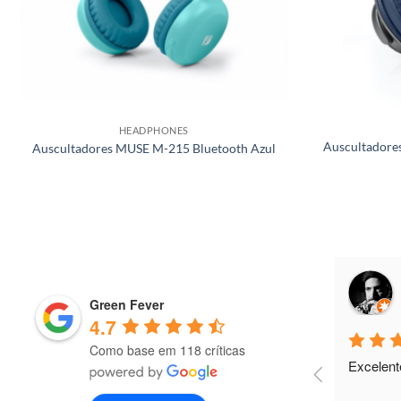
HEADPHONES
Auscultadore
Auscultadores MUSE M-215 Bluetooth Azul
Antonio Freitas
9 months ago
Green Fever
4.7
Como base em 118 críticas
Excelent