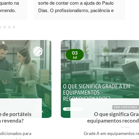
quanto na 
sorte de contar com a ajuda do Paulo 
p
comendo.
Dias. O profissionalismo, paciência e 
total disponibilidade foram 5*. Não só 
esclareceu todas as minhas dúvidas, 
como também me recomendou um 
monitor de excelente qualidade, que 
superou as minhas expectativas. No 
03
futuro, sei exatamente a quem recorrer. 
Jul
Recomendo vivamente!
SEM CATEGORIA
O que significa Grade A em
equipamentos recondicionados?
Grade A em equipamentos recondicionados