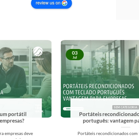
review us on
03
Jul
SEM CATEGORIA
Portáteis recondicionados com teclado
português: vantagem para empresas
Portáteis recondicionados com teclado português