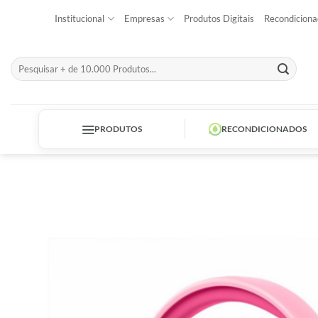
Skip
Institucional
Empresas
Produtos Digitais
Recondiciona
to
content
Pesquisar
por:
PRODUTOS
RECONDICIONADOS