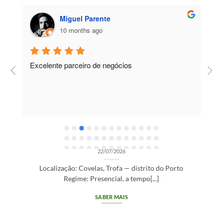
Miguel Parente
10 months ago
Excelente parceiro de negócios
T
e
e
R
OPORTUNIDADES DE RECRUTAMENTO SEM CATEGORIA
Gestor de Clientes — Trofa/Porto (m/f)
22/07/2026
Localização: Covelas, Trofa — distrito do Porto
Regime: Presencial, a tempo[...]
SABER MAIS