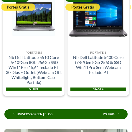
Portes Grátis
Portes Grátis
PORTÁTEIS
PORTÁTEIS
Nb Dell Latitude 5510 Core
Nb Dell Latitude 5400 Core
i5-10ªGen 8Gb 256Gb SSD
i7-8ªGen 8Gb 256Gb SSD
Win11Pro 15,6″ Teclado PT
Win11Pro Sem Webcam
30 Dias – Outlet (Webcam Off,
Teclado PT
Whitelight, Bottom Case
Partida)
OUTLET
GRADE A
UNIVERSO GREEN | BLOG
Ver Tudo