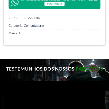
REF:
RE-800G5SFF04
Categoria:
Computadores
Marca:
HP
TESTEMUNHOS DOS NOSSOS
PARCEIROS