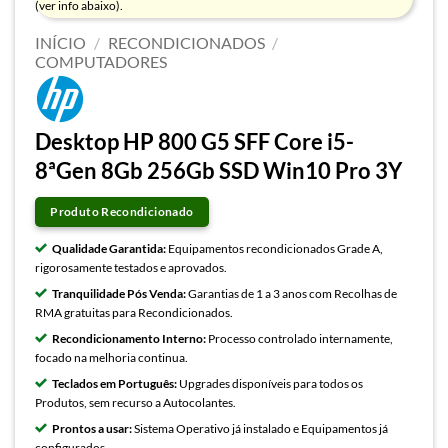
(ver info abaixo).
INÍCIO
/
RECONDICIONADOS
/
COMPUTADORES
Desktop HP 800 G5 SFF Core i5-
8ªGen 8Gb 256Gb SSD Win10 Pro 3Y
Produto Recondicionado
Qualidade Garantida:
Equipamentos recondicionados Grade A,
rigorosamente testados e aprovados.
Tranquilidade Pós Venda:
Garantias de 1 a 3 anos com Recolhas de
RMA gratuitas para Recondicionados.
Recondicionamento Interno:
Processo controlado internamente,
focado na melhoria continua.
Teclados em Português:
Upgrades disponíveis para todos os
Produtos, sem recurso a Autocolantes.
Prontos a usar:
Sistema Operativo já instalado e Equipamentos já
configurados.