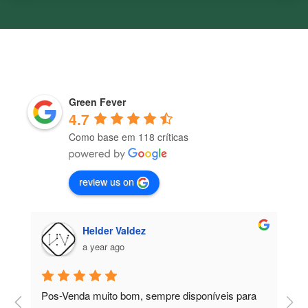
Green Fever
4.7
Como base em 118 críticas
review us on
Helder Valdez
a year ago
Pos-Venda muito bom, sempre disponíveis para 
P