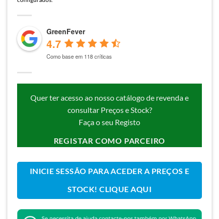
GreenFever
4.7
Como base em 118 críticas
Quer ter acesso ao nosso catálogo de revenda e
consultar Preços e Stock?
Faça o seu Registo
REGISTAR COMO PARCEIRO
INICIE SESSÃO PARA ACEDER A PREÇOS E
STOCK! CLIQUE AQUI