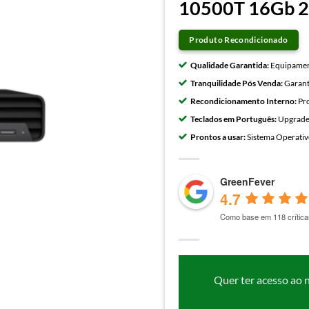
10500T 16Gb 
Produto Recondicionado
Qualidade Garantida:
Equipament
Tranquilidade Pós Venda:
Garant
Recondicionamento Interno:
Pro
Teclados em Português:
Upgrades
Prontos a usar:
Sistema Operativo
GreenFever
4.7
Como base em 118 crítica
Quer ter acesso ao 