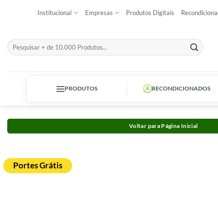
Skip
Institucional
Empresas
Produtos Digitais
Recondiciona
to
content
Pesquisar
por:
PRODUTOS
RECONDICIONADOS
Voltar para Página Inicial
Portes Grátis