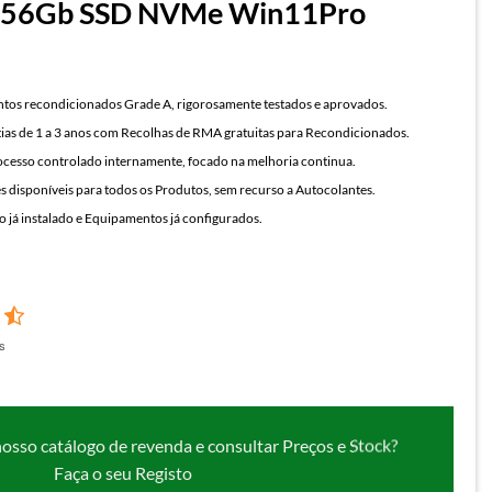
256Gb SSD NVMe Win11Pro
os recondicionados Grade A, rigorosamente testados e aprovados.
ias de 1 a 3 anos com Recolhas de RMA gratuitas para Recondicionados.
cesso controlado internamente, focado na melhoria continua.
 disponíveis para todos os Produtos, sem recurso a Autocolantes.
 já instalado e Equipamentos já configurados.
s
nosso catálogo de revenda e consultar Preços e Stock?
Faça o seu Registo