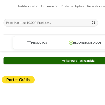
Skip
Institucional
Empresas
Produtos Digitais
Recondiciona
to
content
Pesquisar
por:
PRODUTOS
RECONDICIONADOS
Voltar para Página Inicial
Portes Grátis