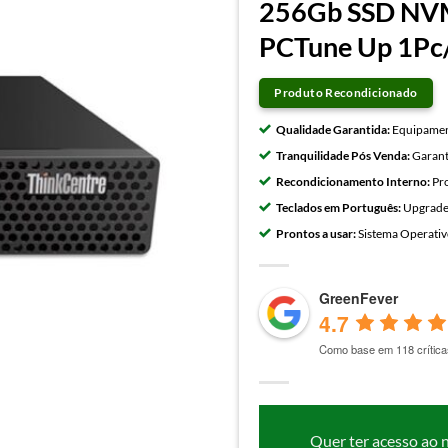
256Gb SSD NVM
PCTune Up 1Pc
Produto Recondicionado
Qualidade Garantida:
Equipament
Tranquilidade Pós Venda:
Garant
Recondicionamento Interno:
Pro
Teclados em Português:
Upgrades
Prontos a usar:
Sistema Operativo
GreenFever
4.7
Como base em 118 crítica
Quer ter acesso ao 