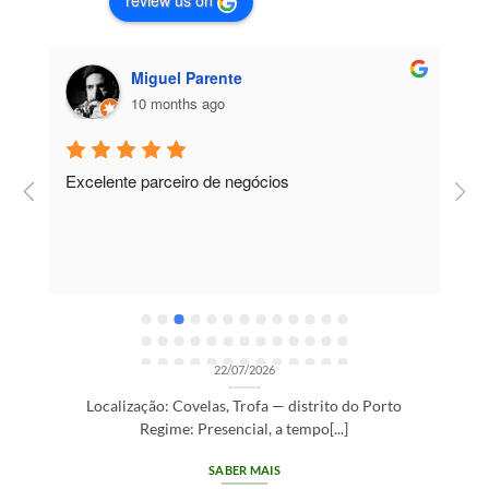
review us on
Miguel Parente
10 months ago
Excelente parceiro de negócios
T
e
e
R
OPORTUNIDADES DE RECRUTAMENTO SEM CATEGORIA
Gestor de Clientes — Trofa/Porto (m/f)
22/07/2026
Localização: Covelas, Trofa — distrito do Porto
Regime: Presencial, a tempo[...]
SABER MAIS