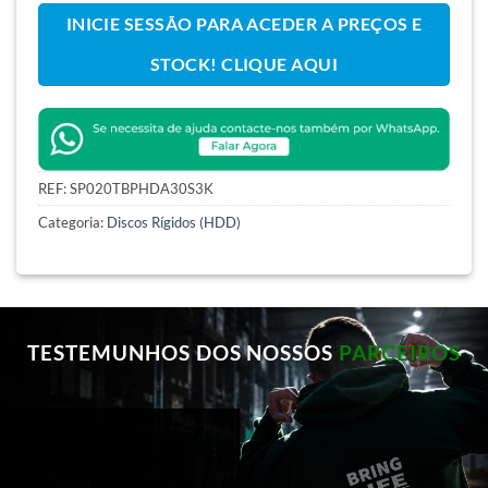
INICIE SESSÃO PARA ACEDER A PREÇOS E
STOCK! CLIQUE AQUI
REF:
SP020TBPHDA30S3K
Categoria:
Discos Rígidos (HDD)
TESTEMUNHOS DOS NOSSOS
PARCEIROS