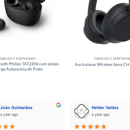
ARBUDS E EARPHONES
EARBUDS E EARPHON
ooth Philips TAT2206 com estojo
Auriculares Wireless Sony C
rga Autonomia 6h Preto
Helder Valdez
José Brito
a year ago
a year ago