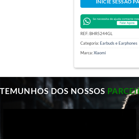
INICIE SESSÃO P
REF:
BHR5244GL
Categoria:
Earbuds e Earphones
Marca:
Xiaomi
STEMUNHOS DOS NOSSOS
PARCEI