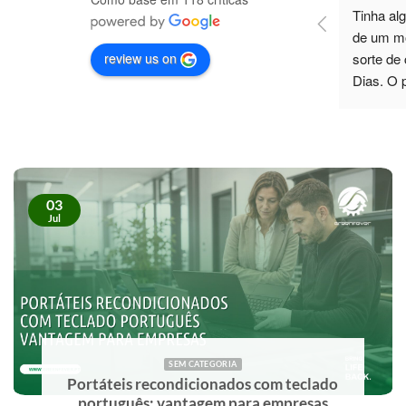
á 
Tinha algumas dúvidas sobre a escolha 
Pos-Vend
o. 
de um monitor para trabalhar, e tive a 
disponív
review us on
a 
sorte de contar com a ajuda do Paulo 
preciso.
.
Dias. O profissionalismo, paciência e 
total disponibilidade foram 5*. Não só 
esclareceu todas as minhas dúvidas, 
como também me recomendou um 
monitor de excelente qualidade, que 
superou as minhas expectativas. No 
03
futuro, sei exatamente a quem recorrer. 
Jul
Recomendo vivamente!
SEM CATEGORIA
Portáteis recondicionados com teclado
português: vantagem para empresas