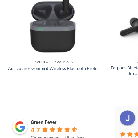
EARBUDS E EARPHONES
E
Earpods Bluet
Auriculares Gembird Wireless Bluetooth Preto
de ca
João Guimarães
a year ago
Green Fever
4.7
Como base em 118 críticas