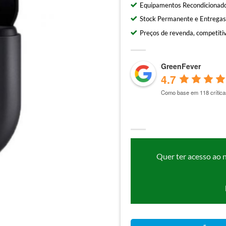
Equipamentos Recondicionado
Stock Permanente e Entregas
Preços de revenda, competitiv
GreenFever
4.7
Como base em 118 crítica
Quer ter acesso ao 