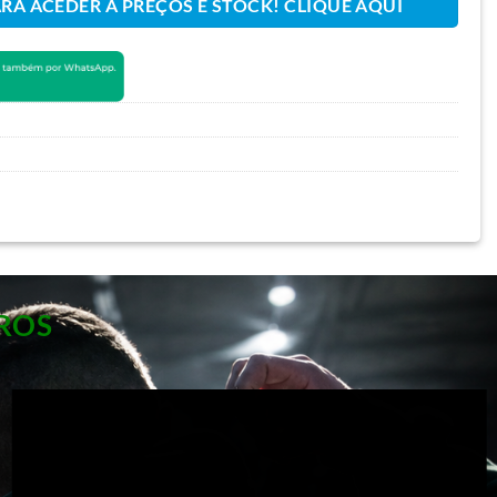
ARA ACEDER A PREÇOS E STOCK! CLIQUE AQUI
ROS