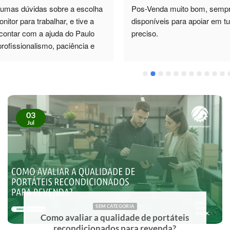
a muito bom, sempre 
Pela experiência que tive até
eis para apoiar em tudo o que 
atendimento por parte do come
Tempo de resposta óptima. Ma
excelente condições.
03
Jul
SEM CATEGORIA
Como avaliar a qualidade de portáteis
recondicionados para revenda?