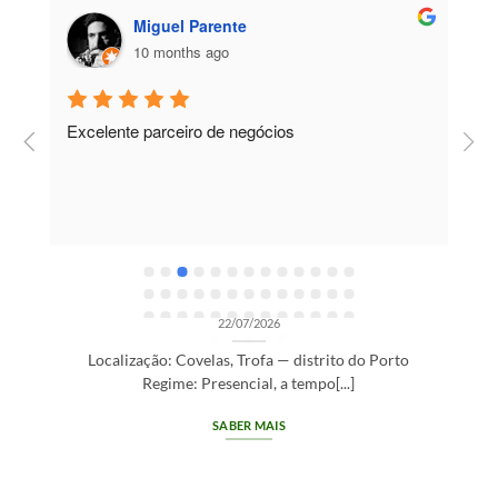
Miguel Parente
10 months ago
Excelente parceiro de negócios
T
e
e
R
OPORTUNIDADES DE RECRUTAMENTO SEM CATEGORIA
Gestor de Clientes — Trofa/Porto (m/f)
22/07/2026
Localização: Covelas, Trofa — distrito do Porto
Regime: Presencial, a tempo[...]
SABER MAIS