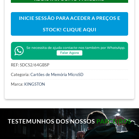
INICIE SESSÃO PARA ACEDER A PREÇOS E
STOCK! CLIQUE AQUI
REF:
SDCS2/64GBSP
Categoria:
Cartões de Memória MicroSD
Marca:
KINGSTON
TESTEMUNHOS DOS NOSSOS
PARCEIROS