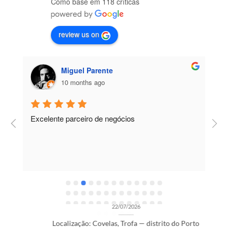
Como base em 118 críticas
review us on
Miguel Parente
10 months ago
Excelente parceiro de negócios
T
e
e
R
OPORTUNIDADES DE RECRUTAMENTO SEM CATEGORIA
Gestor de Clientes — Trofa/Porto (m/f)
22/07/2026
Localização: Covelas, Trofa — distrito do Porto