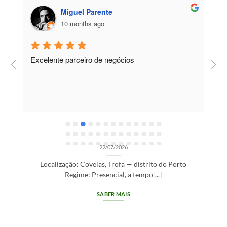
Miguel Parente
10 months ago
Excelente parceiro de negócios
T
e
e
R
OPORTUNIDADES DE RECRUTAMENTO SEM CATEGORIA
Gestor de Clientes — Trofa/Porto (m/f)
22/07/2026
Localização: Covelas, Trofa — distrito do Porto
Regime: Presencial, a tempo[...]
SABER MAIS