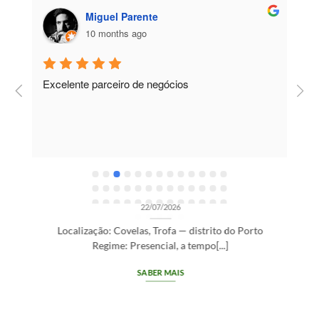
Miguel Parente
10 months ago
Excelente parceiro de negócios
T
e
e
R
OPORTUNIDADES DE RECRUTAMENTO SEM CATEGORIA
Gestor de Clientes — Trofa/Porto (m/f)
22/07/2026
Localização: Covelas, Trofa — distrito do Porto
Regime: Presencial, a tempo[...]
SABER MAIS