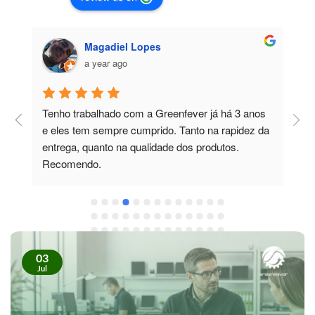
Magadiel Lopes
a year ago
Tenho trabalhado com a Greenfever já há 3 anos 
T
e eles tem sempre cumprido. Tanto na rapidez da 
m
entrega, quanto na qualidade dos produtos. 
c
Recomendo.
p
e
t
e
e
r
03
Jul