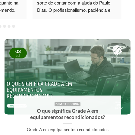
m a ajuda do Paulo 
preciso.
lismo, paciência e 
de foram 5*. Não só 
s minhas dúvidas, 
OPORTUNIDADES DE RECRUTAMENTO
recomendou um 
Gestor de Clientes — Trofa/Porto (m/f) —
te qualidade, que 
2.ª vaga
 expectativas. No 
22/07/2026
nte a quem recorrer. 
ente!
Localização: Covelas, Trofa — distrito do Porto
Regime: Presencial, a tempo[...]
SABER MAIS