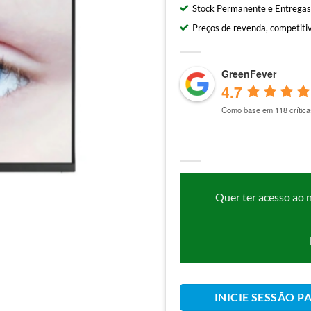
Stock Permanente e Entregas
Preços de revenda, competitiv
GreenFever
4.7
Como base em 118 crítica
Quer ter acesso ao 
INICIE SESSÃO P