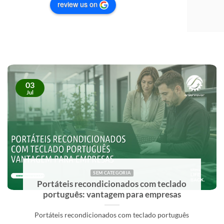
review us on
03
Jul
SEM CATEGORIA
Fornecedor de computadores para
empresas: critérios de escolha
Um fornecedor de computadores para empresas