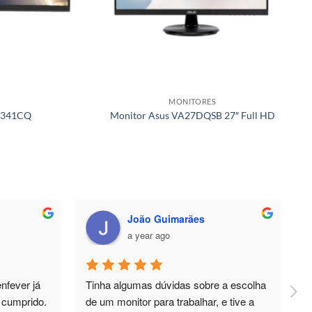
MONITORES
P341CQ
Monitor Asus VA27DQSB 27″ Full HD
imarães
Helder Valdez
a year ago
das sobre a escolha 
Pos-Venda muito bom, sempre 
trabalhar, e tive a 
disponíveis para apoiar em tudo o que 