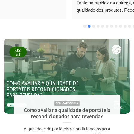
Tanto na rapidez da entrega, quanto na 
sorte de contar co
qualidade dos produtos. Recomendo.
Dias. O profissiona
total disponibilida
esclareceu todas a
como também me 
monitor de excelen
superou as minhas
03
futuro, sei exatame
Jul
Recomendo vivam
SEM CATEGORIA
Como comprar material informático para
revenda com mais segurança?
Comprar material informático para revenda com