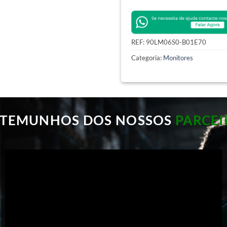
REF:
90LM06S0-B01E70
Categoria:
Monitores
STEMUNHOS DOS NOSSOS
PARCEI