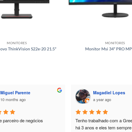
MONITORES
MONITORES
ovo ThinkVision S22e-20 21.5″
Monitor Msi 34″ PRO M
Magadiel Lopes
João Gu
a year ago
a year ago
Tenho trabalhado com a Greenfever já 
Tinha algumas dúvi
há 3 anos e eles tem sempre cumprido. 
de um monitor para 