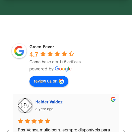
Green Fever
4.7
Como base em 118 críticas
review us on
Helder Valdez
a year ago
Pos-Venda muito bom, sempre disponíveis para 
P