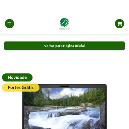
Skip
to
content
Voltar para Página Inicial
Novidade
Portes Grátis