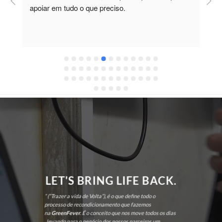
apoiar em tudo o que preciso.
a
r
 
c
LET'S BRING LIFE BACK.
” (“Trazer a vida de Volta”), é o que define todo o
processo de recondicionamento que fazemos
na
GreenFever
. É o conceito que nos move todos os dias
, levando para o negócio dos nossos parceiros um