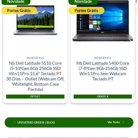
Novidade
Novidade
Portes Grátis
Portes Grátis
PORTÁTEIS
PORTÁTEIS
Nb Dell Latitude 5510 Core
Nb Dell Latitude 5400 Core
i5-10ªGen 8Gb 256Gb SSD
i7-8ªGen 8Gb 256Gb SSD
Win11Pro 15,6″ Teclado PT
Win11Pro Sem Webcam
30 Dias – Outlet (Webcam Off,
Teclado PT
Whitelight, Bottom Case
Partida)
OUTLET
GRADE A
UNIVERSO GREEN | BLOG
Ver Tudo