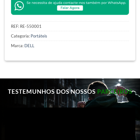
REF:
RE-550001
Categoria:
Portáteis
Marca:
DELL
TESTEMUNHOS DOS NOSSOS
PARCEIROS