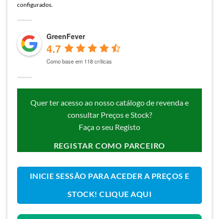
configurados.
GreenFever
4.7
Como base em 118 críticas
Quer ter acesso ao nosso catálogo de revenda e
consultar Preços e Stock?
Faça o seu Registo
REGISTAR COMO PARCEIRO
INICIE SESSÃO PARA ACEDER A PREÇOS E
STOCK! CLIQUE AQUI