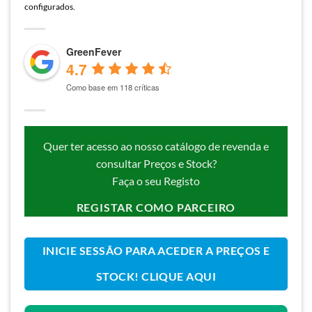
configurados.
GreenFever
4.7
Como base em 118 críticas
Quer ter acesso ao nosso catálogo de revenda e
consultar Preços e Stock?
Faça o seu Registo
REGISTAR COMO PARCEIRO
INICIE SESSÃO PARA ACEDER A PREÇOS E
STOCK! CLIQUE AQUI