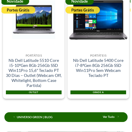
Novidade
Novidade
Portes Grátis
Portes Grátis
PORTÁTEIS
PORTÁTEIS
Nb Dell Latitude 5510 Core
Nb Dell Latitude 5400 Core
i5-10ªGen 8Gb 256Gb SSD
i7-8ªGen 8Gb 256Gb SSD
Win11Pro 15,6″ Teclado PT
Win11Pro Sem Webcam
30 Dias – Outlet (Webcam Off,
Teclado PT
Whitelight, Bottom Case
Partida)
OUTLET
GRADE A
UNIVERSO GREEN | BLOG
Ver Tudo