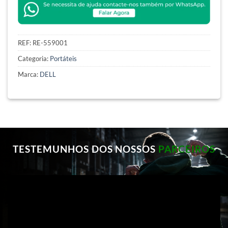
REF:
RE-559001
Categoria:
Portáteis
Marca:
DELL
TESTEMUNHOS DOS NOSSOS
PARCEIROS