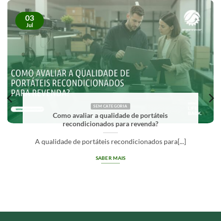
03
Jul
SEM CATEGORIA
Como avaliar a qualidade de portáteis
O 
recondicionados para revenda?
idade de portáteis recondicionados para[...]
Gra
SABER MAIS