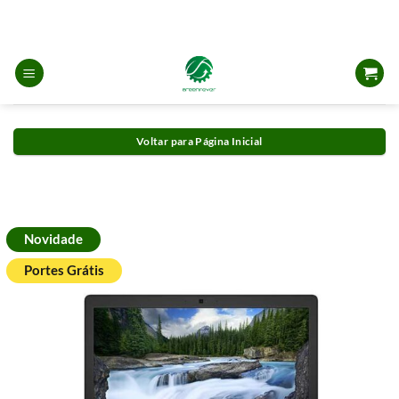
Skip
to
content
Voltar para Página Inicial
Novidade
Portes Grátis