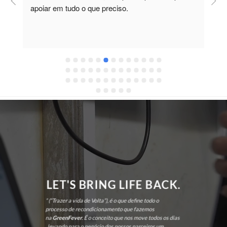
apoiar em tudo o que preciso.
a
r
 
c
LET'S BRING LIFE BACK.
” (“Trazer a vida de Volta”), é o que define todo o
processo de recondicionamento que fazemos
na
GreenFever
. É o conceito que nos move todos os dias
, levando para o negócio dos nossos parceiros um