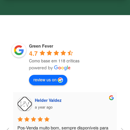
Green Fever
4.7
Como base em 118 críticas
review us on
Helder Valdez
a year ago
Pos-Venda muito bom, sempre disponíveis para 
P