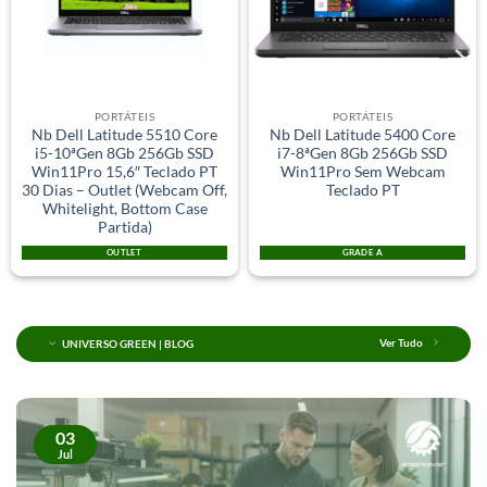
PORTÁTEIS
PORTÁTEIS
Nb Dell Latitude 5510 Core
Nb Dell Latitude 5400 Core
i5-10ªGen 8Gb 256Gb SSD
i7-8ªGen 8Gb 256Gb SSD
Win11Pro 15,6″ Teclado PT
Win11Pro Sem Webcam
30 Dias – Outlet (Webcam Off,
Teclado PT
Whitelight, Bottom Case
Partida)
OUTLET
GRADE A
UNIVERSO GREEN | BLOG
Ver Tudo
03
Jul