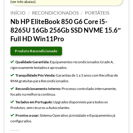
(ver info abaixo).
INÍCIO
/
RECONDICIONADOS
/
PORTÁTEIS
Nb HP EliteBook 850 G6 Core i5-
8265U 16Gb 256Gb SSD NVME 15.6″
Full HD Win11Pro
Produto Recondicionado
Qualidade Garantida:
Equipamentos recondicionados Grade A,
rigorosamente testados e aprovados.
Tranquilidade Pós Venda:
Garantias de 1 a 3 anos com Recolhas de
RMA gratuitas para Recondicionados.
Recondicionamento Interno:
Processo controlado internamente,
focado na melhoria continua.
Teclados em Português:
Upgrades disponíveis para todos os
Produtos, sem recurso a Autocolantes.
Prontos a usar:
Sistema Operativo já instalado e Equipamentos já
configurados.