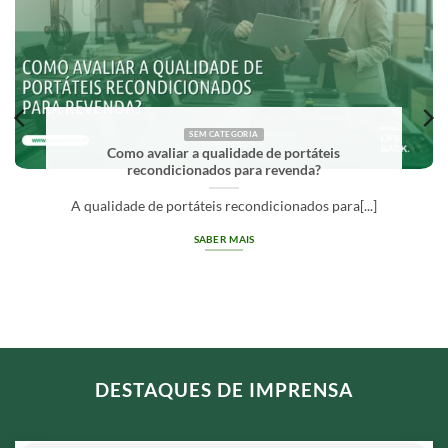
SEM CATEGORIA
avaliar a qualidade de portáteis
O que 
econdicionados para revenda?
 de portáteis recondicionados para[...]
Grade A
SABER MAIS
DESTAQUES DE IMPRENSA