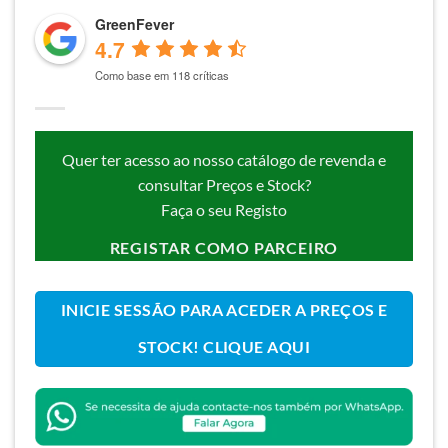
GreenFever
4.7
Como base em 118 críticas
Quer ter acesso ao nosso catálogo de revenda e
consultar Preços e Stock?
Faça o seu Registo
REGISTAR COMO PARCEIRO
INICIE SESSÃO PARA ACEDER A PREÇOS E
STOCK! CLIQUE AQUI