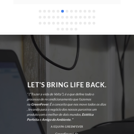
LET'S BRING LIFE BACK.
” (“Trazer a vida de Volta”), é o que define todo o
processo de recondicionamento que fazemos
na
GreenFever
. É o conceito que nos move todos os dias
, levando para o negócio dos nossos parceiros um
produto com o melhor de dois mundos,
Estética
Perfeita
e
Amigo do Ambiente. “
A EQUIPA GREENFEVER
GreenFever,Lda.