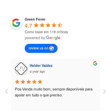
Green Fever
4.7
Como base em 118 críticas
review us on
Helder Valdez
a year ago
Pos-Venda muito bom, sempre disponíveis para 
P
apoiar em tudo o que preciso.
a
r
 
c