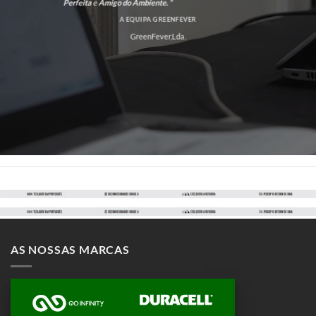
Perfeita
e
Amigo do Ambiente. “
A EQUIPA GREENFEVER
GreenFever,Lda.
AS NOSSAS MARCAS