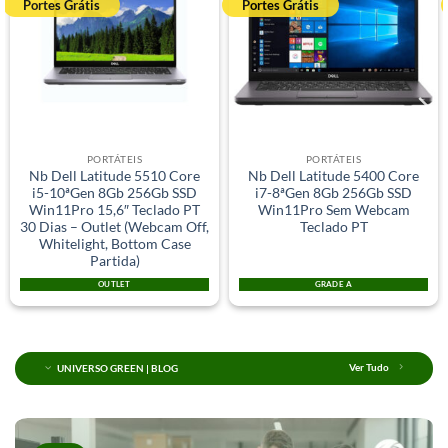
Portes Grátis
Portes Grátis
PORTÁTEIS
PORTÁTEIS
Nb Dell Latitude 5510 Core
Nb Dell Latitude 5400 Core
i5-10ªGen 8Gb 256Gb SSD
i7-8ªGen 8Gb 256Gb SSD
Win11Pro 15,6″ Teclado PT
Win11Pro Sem Webcam
30 Dias – Outlet (Webcam Off,
Teclado PT
Whitelight, Bottom Case
Partida)
OUTLET
GRADE A
UNIVERSO GREEN | BLOG
Ver Tudo