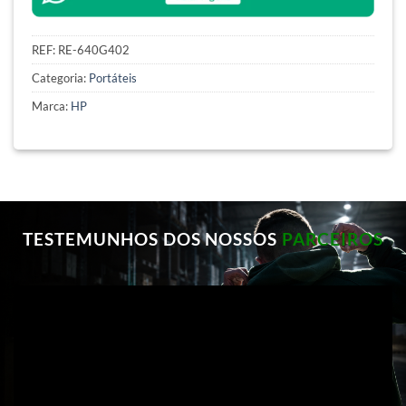
REF:
RE-640G402
Categoria:
Portáteis
Marca:
HP
TESTEMUNHOS DOS NOSSOS
PARCEIROS