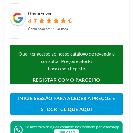
GreenFever
4.7
Como base em 118 críticas
Quer ter acesso ao nosso catálogo de revenda e
consultar Preços e Stock?
Faça o seu Registo
REGISTAR COMO PARCEIRO
INICIE SESSÃO PARA ACEDER A PREÇOS E
STOCK! CLIQUE AQUI