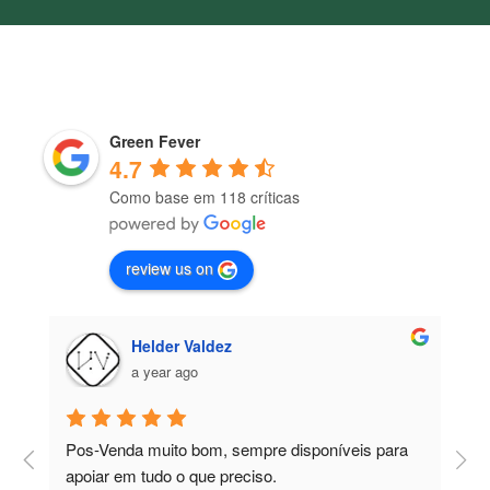
Green Fever
4.7
Como base em 118 críticas
review us on
Helder Valdez
a year ago
Pos-Venda muito bom, sempre disponíveis para 
P
apoiar em tudo o que preciso.
a