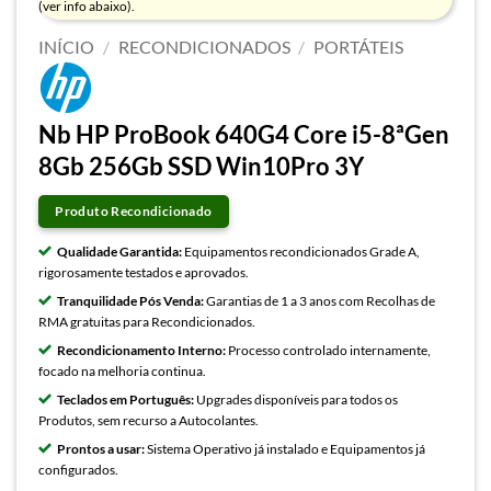
(ver info abaixo).
INÍCIO
/
RECONDICIONADOS
/
PORTÁTEIS
Nb HP ProBook 640G4 Core i5-8ªGen
8Gb 256Gb SSD Win10Pro 3Y
Produto Recondicionado
Qualidade Garantida:
Equipamentos recondicionados Grade A,
rigorosamente testados e aprovados.
Tranquilidade Pós Venda:
Garantias de 1 a 3 anos com Recolhas de
RMA gratuitas para Recondicionados.
Recondicionamento Interno:
Processo controlado internamente,
focado na melhoria continua.
Teclados em Português:
Upgrades disponíveis para todos os
Produtos, sem recurso a Autocolantes.
Prontos a usar:
Sistema Operativo já instalado e Equipamentos já
configurados.