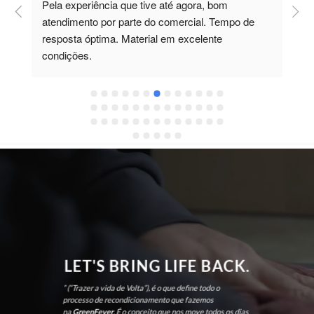
Pela experiência que tive até agora, bom 
C
atendimento por parte do comercial. Tempo de 
t
resposta óptima. Material em excelente 
m
condições.
F
LET'S BRING LIFE BACK.
” (“Trazer a vida de Volta”), é o que define todo o
processo de recondicionamento que fazemos
na
GreenFever
. É o conceito que nos move todos os dias