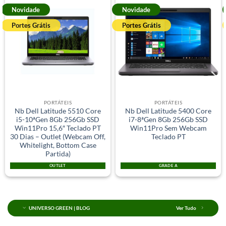
Novidade
Novidade
Portes Grátis
Portes Grátis
PORTÁTEIS
PORTÁTEIS
Nb Dell Latitude 5510 Core
Nb Dell Latitude 5400 Core
i5-10ªGen 8Gb 256Gb SSD
i7-8ªGen 8Gb 256Gb SSD
Win11Pro 15,6″ Teclado PT
Win11Pro Sem Webcam
30 Dias – Outlet (Webcam Off,
Teclado PT
Whitelight, Bottom Case
Partida)
OUTLET
GRADE A
UNIVERSO GREEN | BLOG
Ver Tudo