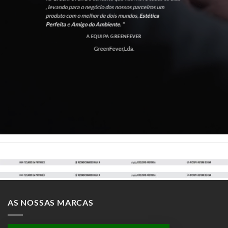
, levando para o negócio dos nossos parceiros um
produto com o melhor de dois mundos,
Estética
Perfeita
e
Amigo do Ambiente. “
A EQUIPA GREENFEVER
GreenFever,Lda.
AS NOSSAS MARCAS