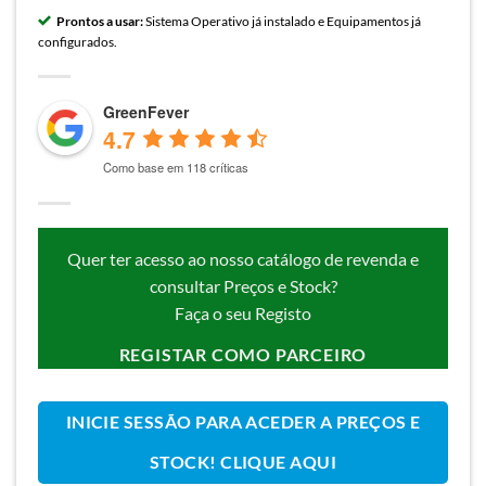
Prontos a usar:
Sistema Operativo já instalado e Equipamentos já
configurados.
GreenFever
4.7
Como base em 118 críticas
Quer ter acesso ao nosso catálogo de revenda e
consultar Preços e Stock?
Faça o seu Registo
REGISTAR COMO PARCEIRO
INICIE SESSÃO PARA ACEDER A PREÇOS E
STOCK! CLIQUE AQUI