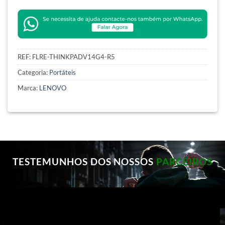
REF:
FLRE-THINKPADV14G4-R5
Categoria:
Portáteis
Marca:
LENOVO
TESTEMUNHOS DOS NOSSOS
PARCEIROS