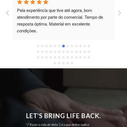
Pela experiência que tive até agora, bom 
C
atendimento por parte do comercial. Tempo de 
t
resposta óptima. Material em excelente 
m
condições.
F
LET'S BRING LIFE BACK.
” (“Trazer a vida de Volta”), é o que define todo o