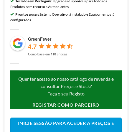
Teclados em Português:
Upgrades disponíveis para todos os
Produtos, sem recurso a Autocolantes.
Prontos a usar:
Sistema Operativo já instalado e Equipamentos já
configurados.
GreenFever
4.7
Como base em 118 críticas
Quer ter acesso ao nosso catálogo de revenda e
consultar Preços e Stock?
Faça o seu Registo
REGISTAR COMO PARCEIRO
INICIE SESSÃO PARA ACEDER A PREÇOS E