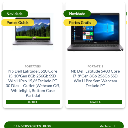
Novidade
Novidade
Portes Grátis
Portes Grátis
PORTÁTEIS
PORTÁTEIS
Nb Dell Latitude 5510 Core
Nb Dell Latitude 5400 Core
i5-10ªGen 8Gb 256Gb SSD
i7-8ªGen 8Gb 256Gb SSD
Win11Pro 15,6″ Teclado PT
Win11Pro Sem Webcam
30 Dias – Outlet (Webcam Off,
Teclado PT
Whitelight, Bottom Case
Partida)
OUTLET
GRADE A
UNIVERSO GREEN | BLOG
Ver Tudo