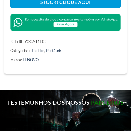
STOCK! CLIQUE AQUI
REF:
RE-YOGA11E02
Categorias:
Híbridos
,
Portáteis
Marca:
LENOVO
TESTEMUNHOS DOS NOSSOS
PARCEIROS