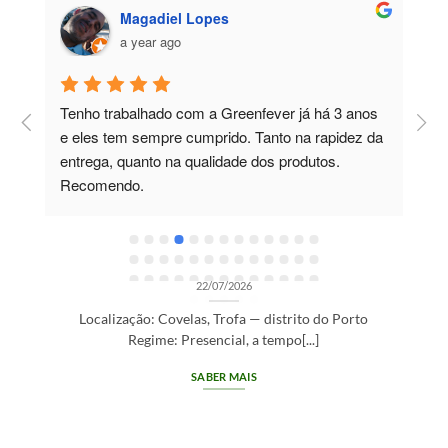
Magadiel Lopes
a year ago
Tenho trabalhado com a Greenfever já há 3 anos 
T
e eles tem sempre cumprido. Tanto na rapidez da 
m
entrega, quanto na qualidade dos produtos. 
c
Recomendo.
p
e
t
OPORTUNIDADES DE RECRUTAMENTO SEM CATEGORIA
e
Gestor de Clientes — Trofa/Porto (m/f)
e
22/07/2026
r
Localização: Covelas, Trofa — distrito do Porto
Regime: Presencial, a tempo[...]
SABER MAIS