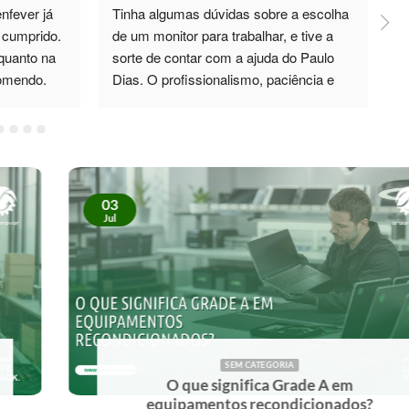
fever já 
Tinha algumas dúvidas sobre a escolha 
P
cumprido. 
de um monitor para trabalhar, e tive a 
d
quanto na 
sorte de contar com a ajuda do Paulo 
p
comendo.
Dias. O profissionalismo, paciência e 
total disponibilidade foram 5*. Não só 
esclareceu todas as minhas dúvidas, 
como também me recomendou um 
monitor de excelente qualidade, que 
superou as minhas expectativas. No 
03
futuro, sei exatamente a quem recorrer. 
Jul
Recomendo vivamente!
SEM CATEGORIA
 significa Grade A em
Forneced
entos recondicionados?
empres