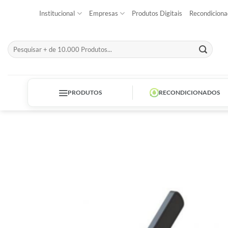
Skip
Institucional
Empresas
Produtos Digitais
Recondiciona
to
content
Pesquisar
por:
PRODUTOS
RECONDICIONADOS