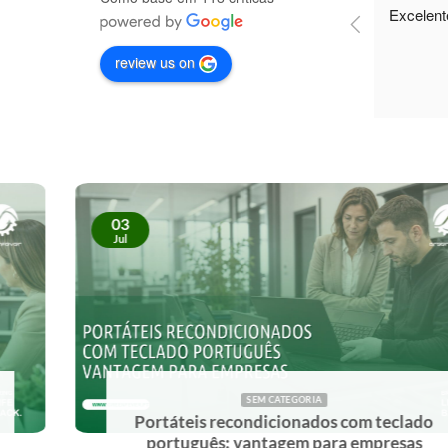
Excelent
review us on
03
Jul
SEM CATEGORIA
recondicionados com teclado
Como avali
: vantagem para empresas
recondi