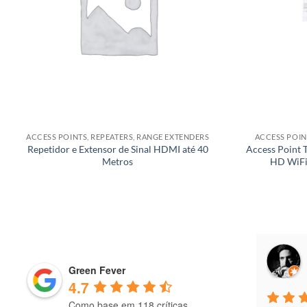
ACCESS POINTS, REPEATERS, RANGE EXTENDERS
ACCESS POIN
Repetidor e Extensor de Sinal HDMI até 40
Access Point
Metros
HD WiFi
Antonio Freitas
9 months ago
Green Fever
4.7
Como base em 118 críticas