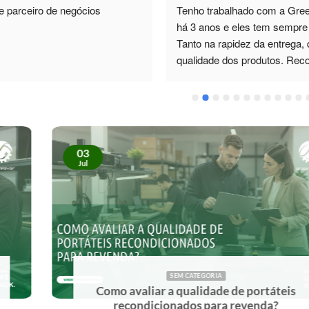
e parceiro de negócios
Tenho trabalhado com a Green
há 3 anos e eles tem sempre 
Tanto na rapidez da entrega, 
qualidade dos produtos. Re
03
Jul
SEM CATEGORIA
ar a qualidade de portáteis
O que
cionados para revenda?
equipam