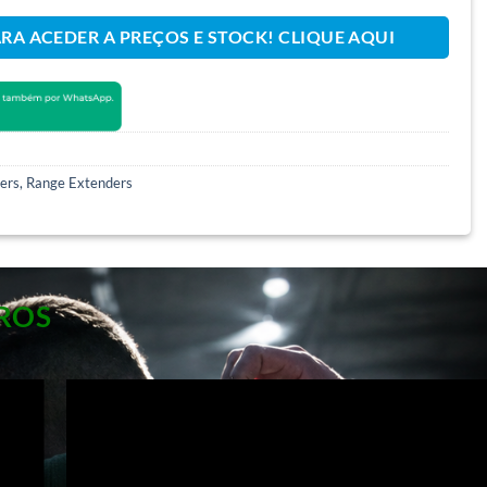
ARA ACEDER A PREÇOS E STOCK! CLIQUE AQUI
ters, Range Extenders
ROS