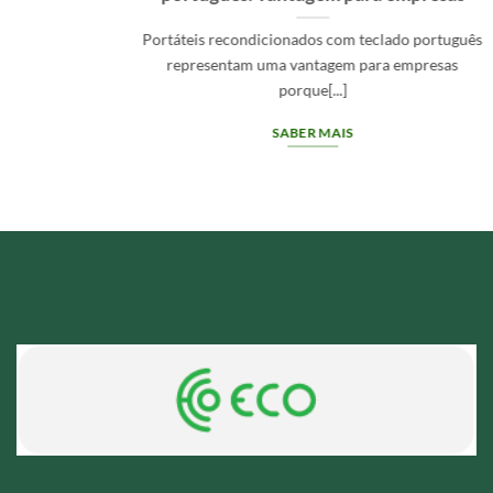
ndicionados com teclado português
A qualidade 
m uma vantagem para empresas
revenda 
porque[...]
SABER MAIS