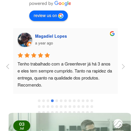
review us on
Magadiel Lopes
a year ago
Tenho trabalhado com a Greenfever já há 3 anos 
T
e eles tem sempre cumprido. Tanto na rapidez da 
m
entrega, quanto na qualidade dos produtos. 
c
Recomendo.
p
e
t
e
e
r
03
Jul