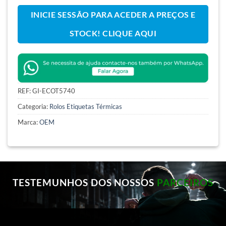
INICIE SESSÃO PARA ACEDER A PREÇOS E
STOCK! CLIQUE AQUI
REF:
GI-ECOT5740
Categoria:
Rolos Etiquetas Térmicas
Marca:
OEM
TESTEMUNHOS DOS NOSSOS
PARCEIROS