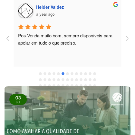
Helder Valdez
a year ago
Pos-Venda muito bom, sempre disponíveis para 
P
apoiar em tudo o que preciso.
a
r
 
c
03
Jul