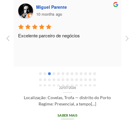
Miguel Parente
10 months ago
Excelente parceiro de negócios
T
e
e
R
OPORTUNIDADES DE RECRUTAMENTO SEM CATEGORIA
Gestor de Clientes — Trofa/Porto (m/f)
22/07/2026
Localização: Covelas, Trofa — distrito do Porto
Regime: Presencial, a tempo[...]
SABER MAIS