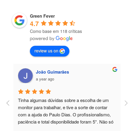
Green Fever
4.7
Como base em 118 críticas
review us on
João Guimarães
a year ago
Tinha algumas dúvidas sobre a escolha de um 
P
 
monitor para trabalhar, e tive a sorte de contar 
a
com a ajuda do Paulo Dias. O profissionalismo, 
paciência e total disponibilidade foram 5*. Não só 
esclareceu todas as minhas dúvidas, como 