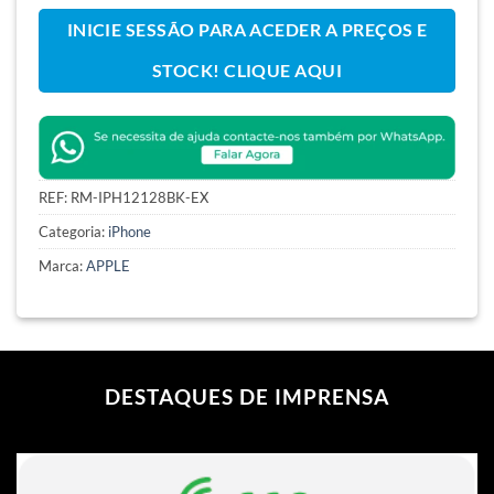
INICIE SESSÃO PARA ACEDER A PREÇOS E
STOCK! CLIQUE AQUI
REF:
RM-IPH12128BK-EX
Categoria:
iPhone
Marca:
APPLE
DESTAQUES DE IMPRENSA