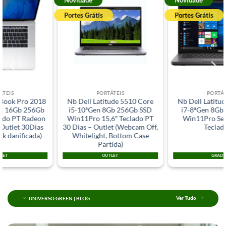
Portes Grátis
Portes Grátis
PORTÁTEIS
PORTÁTEIS
Nb Dell Latitude 5510 Core
Nb Dell Latitude 5400 Core
i5-10ªGen 8Gb 256Gb SSD
i7-8ªGen 8Gb 256Gb SSD
Win11Pro 15,6″ Teclado PT
Win11Pro Sem Webcam
30 Dias – Outlet (Webcam Off,
Teclado PT
Whitelight, Bottom Case
Partida)
OUTLET
GRADE A
UNIVERSO GREEN | BLOG
Ver Tudo