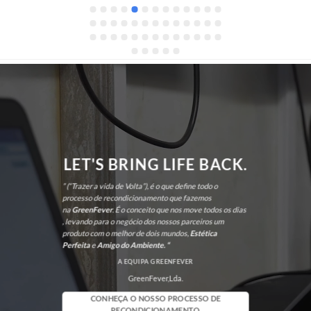
também me recomendou um monitor de 
excelente qualidade, que superou as minhas 
expectativas. No futuro, sei exatamente a quem 
recorrer. Recomendo vivamente!
LET'S BRING LIFE BACK.
” (“Trazer a vida de Volta”), é o que define todo o
processo de recondicionamento que fazemos
na
GreenFever
. É o conceito que nos move todos os dias
, levando para o negócio dos nossos parceiros um
produto com o melhor de dois mundos,
Estética
Perfeita
e
Amigo do Ambiente. “
A EQUIPA GREENFEVER
GreenFever,Lda.
CONHEÇA O NOSSO PROCESSO DE
RECONDICIONAMENTO