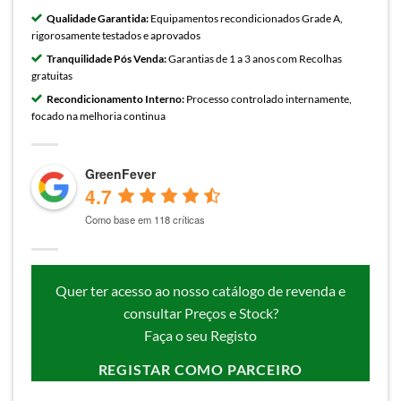
Qualidade Garantida:
Equipamentos recondicionados Grade A,
rigorosamente testados e aprovados
Tranquilidade Pós Venda:
Garantias de 1 a 3 anos com Recolhas
gratuitas
Recondicionamento Interno:
Processo controlado internamente,
focado na melhoria continua
GreenFever
4.7
Como base em 118 críticas
Quer ter acesso ao nosso catálogo de revenda e
consultar Preços e Stock?
Faça o seu Registo
REGISTAR COMO PARCEIRO