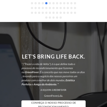
também me recomendou um monitor de 
excelente qualidade, que superou as minhas 
expectativas. No futuro, sei exatamente a quem 
recorrer. Recomendo vivamente!
LET'S BRING LIFE BACK.
” (“Trazer a vida de Volta”), é o que define todo o
processo de recondicionamento que fazemos
na
GreenFever
. É o conceito que nos move todos os dias
, levando para o negócio dos nossos parceiros um
produto com o melhor de dois mundos,
Estética
Perfeita
e
Amigo do Ambiente. “
A EQUIPA GREENFEVER
GreenFever,Lda.
CONHEÇA O NOSSO PROCESSO DE
RECONDICIONAMENTO