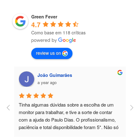
Green Fever
4.7
Como base em 118 críticas
review us on
João Guimarães
a year ago
Tinha algumas dúvidas sobre a escolha de um 
P
 
monitor para trabalhar, e tive a sorte de contar 
a
com a ajuda do Paulo Dias. O profissionalismo, 
paciência e total disponibilidade foram 5*. Não só 
esclareceu todas as minhas dúvidas, como 