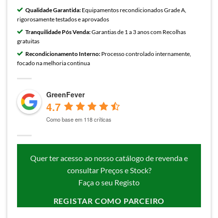
Qualidade Garantida:
Equipamentos recondicionados Grade A,
rigorosamente testados e aprovados
Tranquilidade Pós Venda:
Garantias de 1 a 3 anos com Recolhas
gratuitas
Recondicionamento Interno:
Processo controlado internamente,
focado na melhoria continua
GreenFever
4.7
Como base em 118 críticas
Quer ter acesso ao nosso catálogo de revenda e
consultar Preços e Stock?
Faça o seu Registo
REGISTAR COMO PARCEIRO