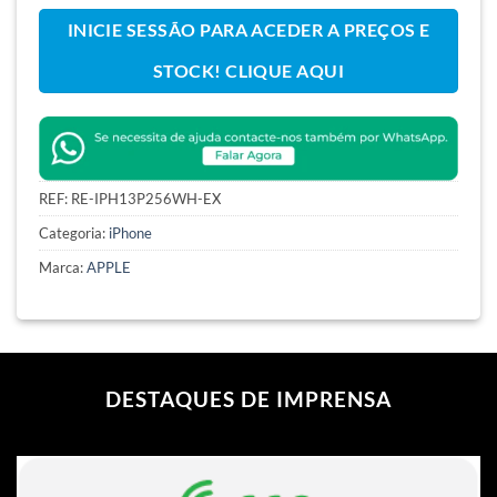
INICIE SESSÃO PARA ACEDER A PREÇOS E
STOCK! CLIQUE AQUI
REF:
RE-IPH13P256WH-EX
Categoria:
iPhone
Marca:
APPLE
DESTAQUES DE IMPRENSA