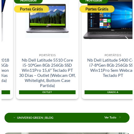
Portes Grátis
Portes Grátis
PORTÁTEIS
PORTÁTEIS
Nb Dell Latitude 5510 Core
Nb Dell Latitude 5400 Core
i5-10ªGen 8Gb 256Gb SSD
i7-8ªGen 8Gb 256Gb SSD
Win11Pro 15,6″ Teclado PT
Win11Pro Sem Webcam
30 Dias – Outlet (Webcam Off,
Teclado PT
Whitelight, Bottom Case
Partida)
OUTLET
GRADE A
UNIVERSO GREEN | BLOG
Ver Tudo