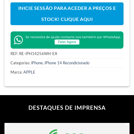
INICIE SESSÃO PARA ACEDER A PREÇOS E
STOCK! CLIQUE AQUI
REF:
RE-IPH14256WH-EX
Categorias:
iPhone
,
iPhone 14 Recondicionado
Marca:
APPLE
DESTAQUES DE IMPRENSA