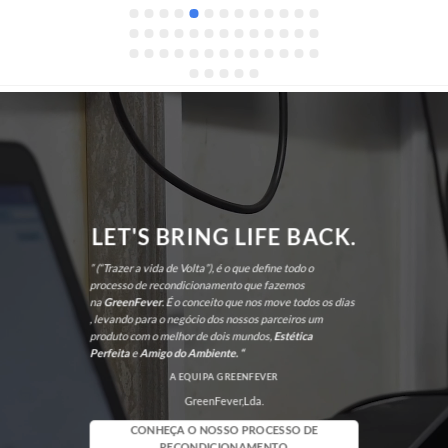
também me recomendou um monitor de 
excelente qualidade, que superou as minhas 
expectativas. No futuro, sei exatamente a quem 
recorrer. Recomendo vivamente!
LET'S BRING LIFE BACK.
” (“Trazer a vida de Volta”), é o que define todo o
processo de recondicionamento que fazemos
na
GreenFever
. É o conceito que nos move todos os dias
, levando para o negócio dos nossos parceiros um
produto com o melhor de dois mundos,
Estética
Perfeita
e
Amigo do Ambiente. “
A EQUIPA GREENFEVER
GreenFever,Lda.
CONHEÇA O NOSSO PROCESSO DE
RECONDICIONAMENTO