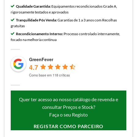
Qualidade Garantida:
Equipamentos recondicionados Grade A,
rigorosamente testados e aprovados
Tranquilidade Pós Venda:
Garantias de 1 a 3 anos com Recolhas
gratuitas
Recondicionamento Interno:
Processo controlado internamente,
focado na melhoria continua
GreenFever
4.7
Como base em 118 críticas
Quer ter acesso ao nosso catálogo de revenda e
consultar Preços e Stock?
Faça o seu Registo
REGISTAR COMO PARCEIRO