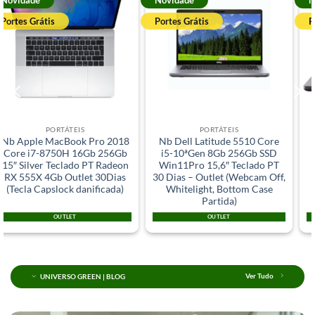
Portes Grátis
Portes Grátis
PORTÁTEIS
PORTÁTEIS
Nb Dell Latitude 5510 Core
Nb Dell Latitude 5400 Core
i5-10ªGen 8Gb 256Gb SSD
i7-8ªGen 8Gb 256Gb SSD
Win11Pro 15,6″ Teclado PT
Win11Pro Sem Webcam
30 Dias – Outlet (Webcam Off,
Teclado PT
Whitelight, Bottom Case
Partida)
OUTLET
GRADE A
UNIVERSO GREEN | BLOG
Ver Tudo