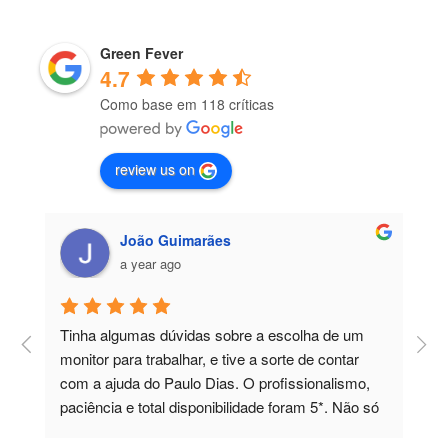
Green Fever
4.7
Como base em 118 críticas
review us on
João Guimarães
a year ago
Tinha algumas dúvidas sobre a escolha de um 
P
 
monitor para trabalhar, e tive a sorte de contar 
a
com a ajuda do Paulo Dias. O profissionalismo, 
paciência e total disponibilidade foram 5*. Não só 
esclareceu todas as minhas dúvidas, como 