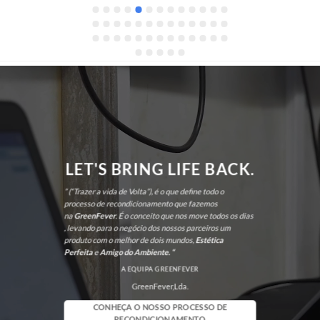
também me recomendou um monitor de 
excelente qualidade, que superou as minhas 
expectativas. No futuro, sei exatamente a quem 
recorrer. Recomendo vivamente!
LET'S BRING LIFE BACK.
” (“Trazer a vida de Volta”), é o que define todo o
processo de recondicionamento que fazemos
na
GreenFever
. É o conceito que nos move todos os dias
, levando para o negócio dos nossos parceiros um
produto com o melhor de dois mundos,
Estética
Perfeita
e
Amigo do Ambiente. “
A EQUIPA GREENFEVER
GreenFever,Lda.
CONHEÇA O NOSSO PROCESSO DE
RECONDICIONAMENTO