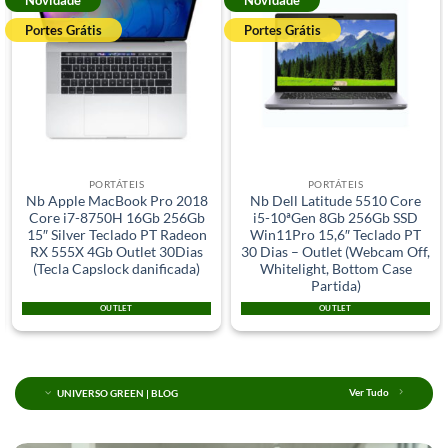
Portes Grátis
Portes Grátis
PORTÁTEIS
PORTÁTEIS
Nb Dell Latitude 5510 Core
Nb Dell Latitude 5400 Core
i5-10ªGen 8Gb 256Gb SSD
i7-8ªGen 8Gb 256Gb SSD
Win11Pro 15,6″ Teclado PT
Win11Pro Sem Webcam
30 Dias – Outlet (Webcam Off,
Teclado PT
Whitelight, Bottom Case
Partida)
OUTLET
GRADE A
UNIVERSO GREEN | BLOG
Ver Tudo