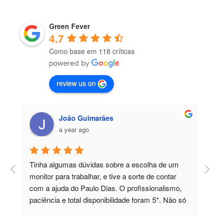
Green Fever
4.7
Como base em 118 críticas
review us on
João Guimarães
a year ago
Tinha algumas dúvidas sobre a escolha de um 
P
 
monitor para trabalhar, e tive a sorte de contar 
a
com a ajuda do Paulo Dias. O profissionalismo, 
paciência e total disponibilidade foram 5*. Não só 
esclareceu todas as minhas dúvidas, como 