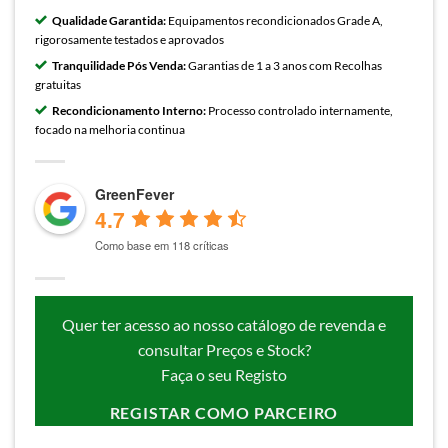
Qualidade Garantida:
Equipamentos recondicionados Grade A,
rigorosamente testados e aprovados
Tranquilidade Pós Venda:
Garantias de 1 a 3 anos com Recolhas
gratuitas
Recondicionamento Interno:
Processo controlado internamente,
focado na melhoria continua
GreenFever
4.7
Como base em 118 críticas
Quer ter acesso ao nosso catálogo de revenda e
consultar Preços e Stock?
Faça o seu Registo
REGISTAR COMO PARCEIRO