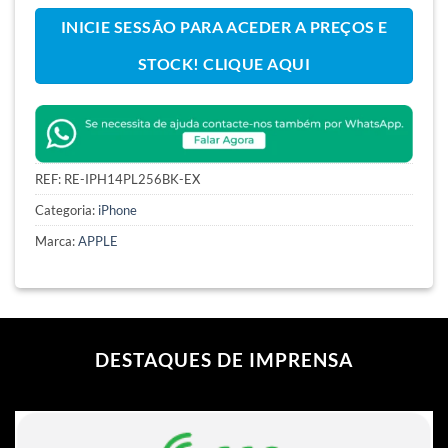
INICIE SESSÃO PARA ACEDER A PREÇOS E
STOCK! CLIQUE AQUI
REF:
RE-IPH14PL256BK-EX
Categoria:
iPhone
Marca:
APPLE
DESTAQUES DE IMPRENSA