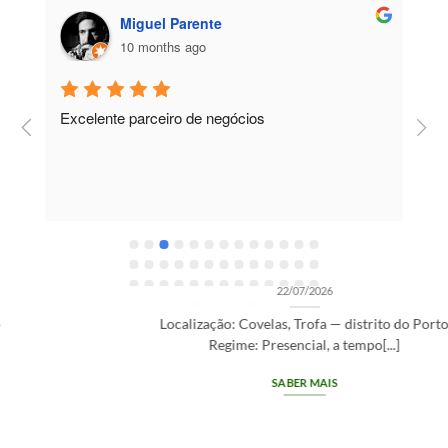
Miguel Parente
10 months ago
Excelente parceiro de negócios
T
e
e
R
OPORTUNIDADES DE RECRUTAMENTO SEM CATEGORIA
Gestor de Clientes — Trofa/Porto (m/f)
22/07/2026
Localização: Covelas, Trofa — distrito do Porto
Regime: Presencial, a tempo[...]
SABER MAIS