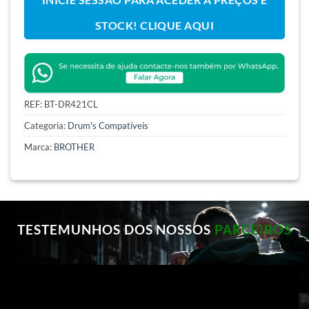
STOCK! CLIQUE AQUI
REF:
BT-DR421CL
Categoria:
Drum's Compatíveis
Marca:
BROTHER
TESTEMUNHOS DOS NOSSOS
PARCEIROS