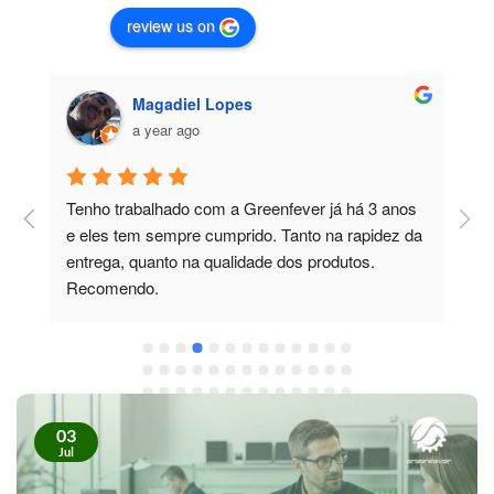
review us on
Magadiel Lopes
a year ago
Tenho trabalhado com a Greenfever já há 3 anos 
Tinha al
e eles tem sempre cumprido. Tanto na rapidez da 
monitor pa
entrega, quanto na qualidade dos produtos. 
com a aju
Recomendo.
paciência
esclarec
também m
excelente
expectati
recorrer
03
Jul