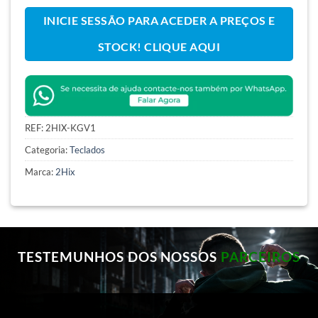
INICIE SESSÃO PARA ACEDER A PREÇOS E
STOCK! CLIQUE AQUI
REF:
2HIX-KGV1
Categoria:
Teclados
Marca:
2Hix
TESTEMUNHOS DOS NOSSOS
PARCEIROS