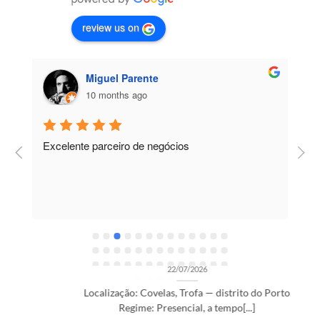
review us on
Miguel Parente
10 months ago
Excelente parceiro de negócios
T
e
e
R
OPORTUNIDADES DE RECRUTAMENTO SEM CATEGORIA
Gestor de Clientes — Trofa/Porto (m/f)
22/07/2026
Localização: Covelas, Trofa — distrito do Porto
Regime: Presencial, a tempo[...]