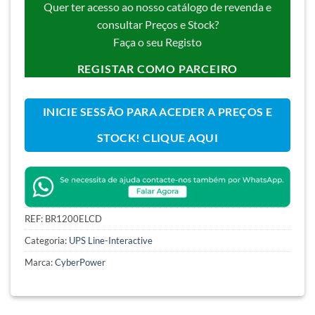
Quer ter acesso ao nosso catálogo de revenda e
consultar Preços e Stock?
Faça o seu Registo
REGISTAR COMO PARCEIRO
INICIE SESSÃO PARA ACEDER A PREÇOS E
STOCK! CLIQUE AQUI
REF:
BR1200ELCD
Categoria:
UPS Line-Interactive
Marca:
CyberPower