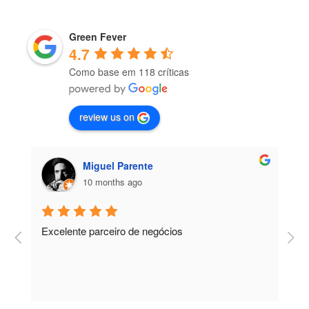
Green Fever
4.7
Como base em 118 críticas
review us on
Miguel Parente
10 months ago
Excelente parceiro de negócios
T
e
e
R