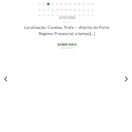
OPORTUNIDADES DE RECRUTAMENTO SEM CATEGORIA
Gestor de Clientes — Trofa/Porto (m/f)
22/07/2026
Localização: Covelas, Trofa — distrito do Porto
Regime: Presencial, a tempo[...]
SABER MAIS