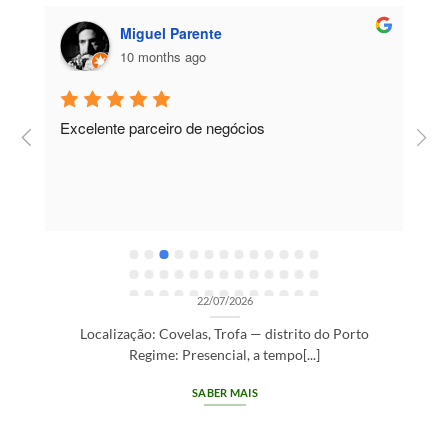
Miguel Parente
10 months ago
Excelente parceiro de negócios
T
e
e
R
OPORTUNIDADES DE RECRUTAMENTO SEM CATEGORIA
Gestor de Clientes — Trofa/Porto (m/f)
22/07/2026
Localização: Covelas, Trofa — distrito do Porto
Regime: Presencial, a tempo[...]
SABER MAIS