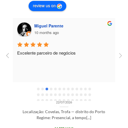
review us on
Miguel Parente
10 months ago
Excelente parceiro de negócios
T
e
e
R
OPORTUNIDADES DE RECRUTAMENTO SEM CATEGORIA
Gestor de Clientes — Trofa/Porto (m/f)
22/07/2026
Localização: Covelas, Trofa — distrito do Porto
Regime: Presencial, a tempo[...]