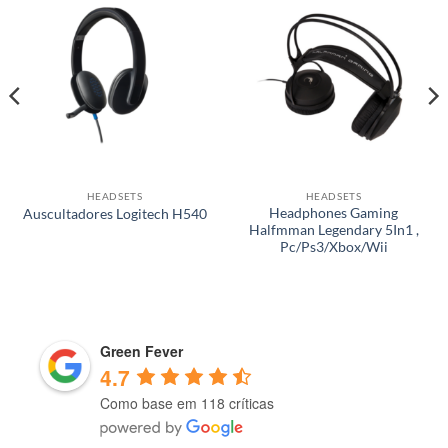
HEADSETS
HEADSETS
Headphones Gaming
Auscultadores Logitech H540
Halfmman Legendary 5In1 ,
Pc/Ps3/Xbox/Wii
Green Fever
4.7
Como base em 118 críticas