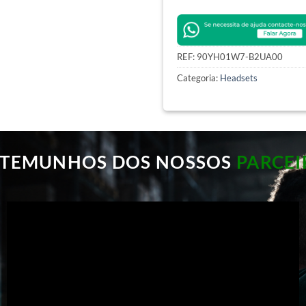
REF:
90YH01W7-B2UA00
Categoria:
Headsets
STEMUNHOS DOS NOSSOS
PARCEI