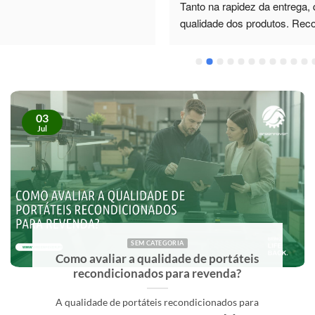
rapidez da entrega, quanto na 
sorte de contar com a ajuda d
e dos produtos. Recomendo.
Dias. O profissionalismo, paci
total disponibilidade foram 5*.
esclareceu todas as minhas d
como também me recomendo
monitor de excelente qualidad
superou as minhas expectativ
03
futuro, sei exatamente a quem
Jul
Recomendo vivamente!
SEM CATEGORIA
Como comprar material informático para
revenda com mais segurança?
Comprar material informático para revenda com