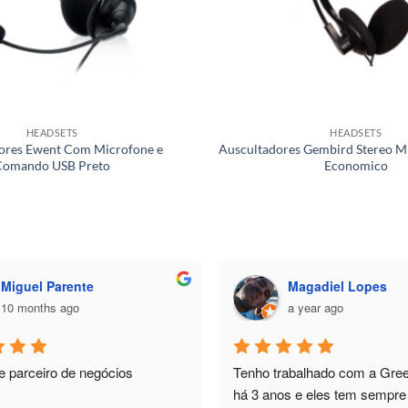
HEADSETS
HEADSETS
ores Ewent Com Microfone e
Auscultadores Gembird Stereo
Comando USB Preto
Economico
Magadiel Lopes
João Guimarães
a year ago
a year ago
abalhado com a Greenfever já 
Tinha algumas dúvidas sobre 
s e eles tem sempre cumprido. 
de um monitor para trabalhar, 