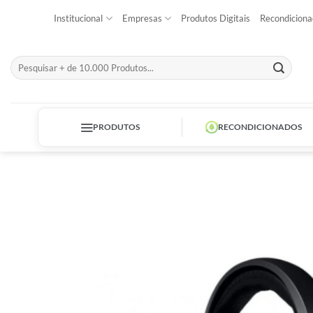
Skip
Institucional
Empresas
Produtos Digitais
Recondiciona
to
content
Pesquisar
por:
PRODUTOS
RECONDICIONADOS