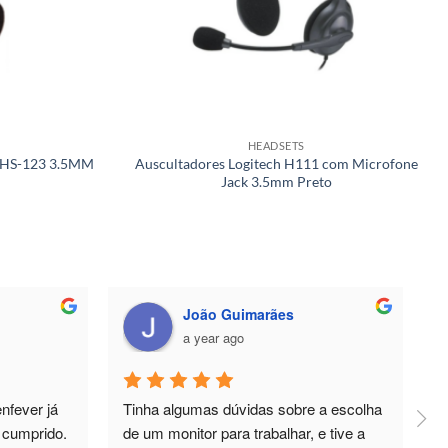
HEADSETS
 MHS-123 3.5MM
Auscultadores Logitech H111 com Microfone
Jack 3.5mm Preto
Helder Valdez
a year ago
a escolha 
Pos-Venda muito bom, sempre 
P
e tive a 
disponíveis para apoiar em tudo o que 
a