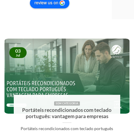
review us on
Tanto na 
qualidad
03
Jul
SEM CATEGORIA
Fornecedor de computadores para
empresas: critérios de escolha
Um fornecedor de computadores para empresas