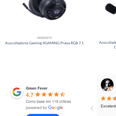
HEADSETS
Auscultad
Auscultadores Gaming 4GAMING Prana RGB 7.1
Miguel Parente
10 months ago
Green Fever
4.7
Como base em 118 críticas
Excelente parceiro de negócios
Tenho tr
há 3 ano