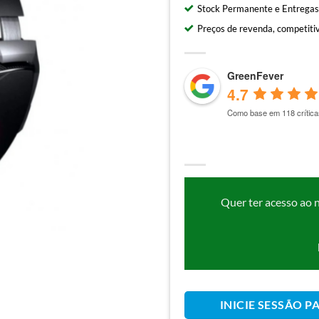
Stock Permanente e Entregas
Preços de revenda, competitiv
GreenFever
4.7
Como base em 118 crítica
Quer ter acesso ao 
INICIE SESSÃO P