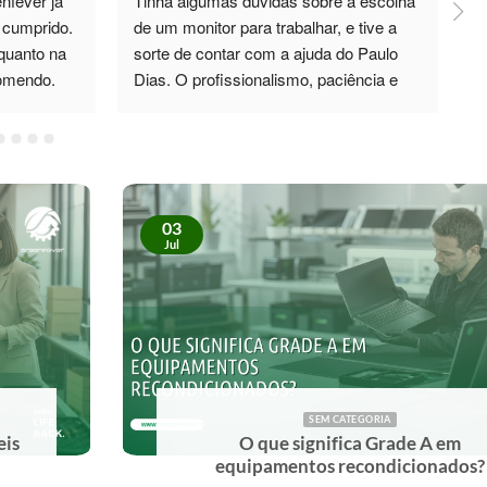
cumprido. 
de um monitor para trabalhar, e tive a 
d
quanto na 
sorte de contar com a ajuda do Paulo 
p
comendo.
Dias. O profissionalismo, paciência e 
total disponibilidade foram 5*. Não só 
esclareceu todas as minhas dúvidas, 
como também me recomendou um 
monitor de excelente qualidade, que 
superou as minhas expectativas. No 
03
futuro, sei exatamente a quem recorrer. 
Jul
Recomendo vivamente!
SEM CATEGORIA
O que significa Grade A em
equipamentos recondicionados?