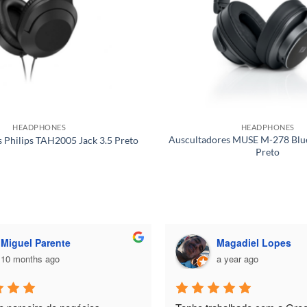
HEADPHONES
HEADPHONES
Auscultadores MUSE M-278 Blue
 Philips TAH2005 Jack 3.5 Preto
Preto
Miguel Parente
Magadiel Lopes
10 months ago
a year ago
e parceiro de negócios
Tenho trabalhado com a Green