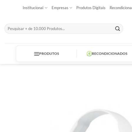
Skip
Institucional
Empresas
Produtos Digitais
Recondiciona
to
content
Pesquisar
por:
PRODUTOS
RECONDICIONADOS