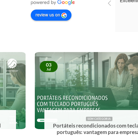
review us on
03
Jul
SEM CATEGORIA
Portáteis recondicionados com teclado
português: vantagem para empresas