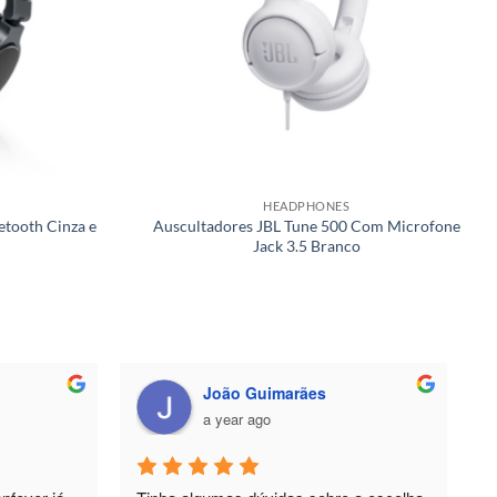
HEADPHONES
tooth Cinza e
Auscultadores JBL Tune 500 Com Microfone
Jack 3.5 Branco
João Guimarães
a year ago
fever já 
Tinha algumas dúvidas sobre a escolha 
P