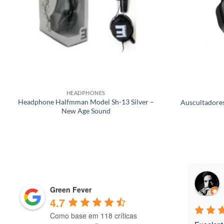
HEADPHONES
Headphone Halfmman Model Sh-13 Silver –
Auscultadores
New Age Sound
Antonio Freitas
9 months ago
Green Fever
4.7
Como base em 118 críticas
Excelent