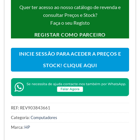
Quer ter acesso ao nosso catálogo de revenda e
consultar Preços e Stock?
Faça o seu Registo
REGISTAR COMO PARCEIRO
INICIE SESSÃO PARA ACEDER A PREÇOS E
STOCK! CLIQUE AQUI
REF:
REV903843661
Categoria:
Computadores
Marca:
HP