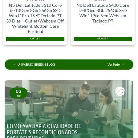
PORTÁTEIS
PORTÁTEIS
Nb Dell Latitude 5510 Core
Nb Dell Latitude 5400 Core
i5-10ªGen 8Gb 256Gb SSD
i7-8ªGen 8Gb 256Gb SSD
Win11Pro 15,6″ Teclado PT
Win11Pro Sem Webcam
30 Dias – Outlet (Webcam Off,
Teclado PT
Whitelight, Bottom Case
Partida)
OUTLET
GRADE A
UNIVERSO GREEN | BLOG
Ver Tudo
03
Jul