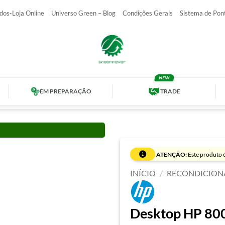
dos-Loja Online
Universo Green – Blog
Condições Gerais
Sistema de Pon
EM PREPARAÇÃO
TRADE
ATENÇÃO:
Este produto é
INÍCIO
/
RECONDICION
Desktop HP 800