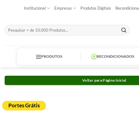
Skip
Institucional
Empresas
Produtos Digitais
Recondiciona
to
content
Pesquisar
por:
PRODUTOS
RECONDICIONADOS
Voltar para Página Inicial
Portes Grátis