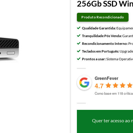
256Gb SSD Win
Produto Recondicionado
Qualidade Garantida:
Equipament
Tranquilidade Pós Venda:
Garant
Recondicionamento Interno:
Pro
Teclados em Português:
Upgrades
Prontos a usar:
Sistema Operativo
GreenFever
4.7
Como base em 118 crítica
Quer ter acesso ao 