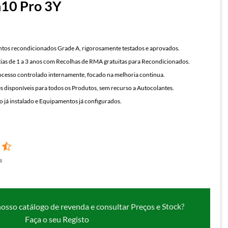
10 Pro 3Y
os recondicionados Grade A, rigorosamente testados e aprovados.
ias de 1 a 3 anos com Recolhas de RMA gratuitas para Recondicionados.
cesso controlado internamente, focado na melhoria continua.
 disponíveis para todos os Produtos, sem recurso a Autocolantes.
 já instalado e Equipamentos já configurados.
s
nosso catálogo de revenda e consultar Preços e Stock?
Faça o seu Registo