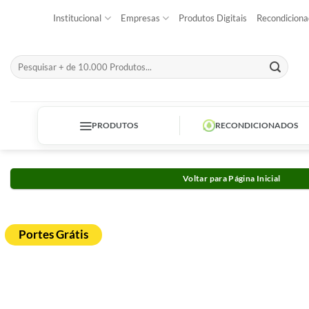
Skip
Institucional
Empresas
Produtos Digitais
Recondiciona
to
content
Pesquisar
por:
PRODUTOS
RECONDICIONADOS
Voltar para Página Inicial
Portes Grátis