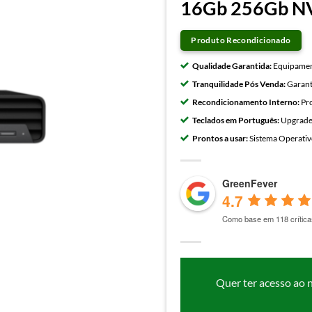
16Gb 256Gb N
Produto Recondicionado
Qualidade Garantida:
Equipament
Tranquilidade Pós Venda:
Garant
Recondicionamento Interno:
Pro
Teclados em Português:
Upgrades
Prontos a usar:
Sistema Operativo
GreenFever
4.7
Como base em 118 crítica
Quer ter acesso ao 