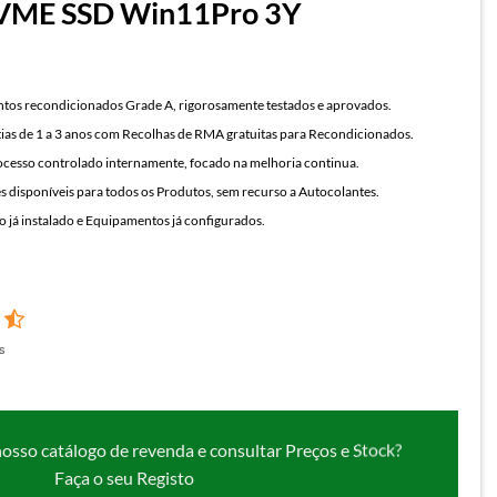
VME SSD Win11Pro 3Y
os recondicionados Grade A, rigorosamente testados e aprovados.
ias de 1 a 3 anos com Recolhas de RMA gratuitas para Recondicionados.
cesso controlado internamente, focado na melhoria continua.
 disponíveis para todos os Produtos, sem recurso a Autocolantes.
 já instalado e Equipamentos já configurados.
s
nosso catálogo de revenda e consultar Preços e Stock?
Faça o seu Registo