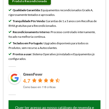
Produto Recondicionado
Qualidade Garantida:
Equipamentos recondicionados Grade A,
rigorosamente testados e aprovados.
Tranquilidade Pós Venda:
Garantias de 1 a 3 anos com Recolhas de
RMA gratuitas para Recondicionados.
Recondicionamento Interno:
Processo controlado internamente,
focado na melhoria continua.
Teclados em Português:
Upgrades disponíveis para todos os
Produtos, sem recurso a Autocolantes.
Prontos a usar:
Sistema Operativo já instalado e Equipamentos já
configurados.
GreenFever
4.7
Como base em 118 críticas
Quer ter acesso ao nosso catálogo de revenda e