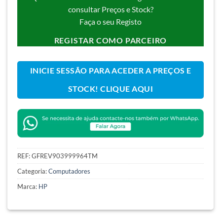
consultar Preços e Stock?
Faça o seu Registo
REGISTAR COMO PARCEIRO
INICIE SESSÃO PARA ACEDER A PREÇOS E
STOCK! CLIQUE AQUI
REF:
GFREV903999964TM
Categoria:
Computadores
Marca:
HP