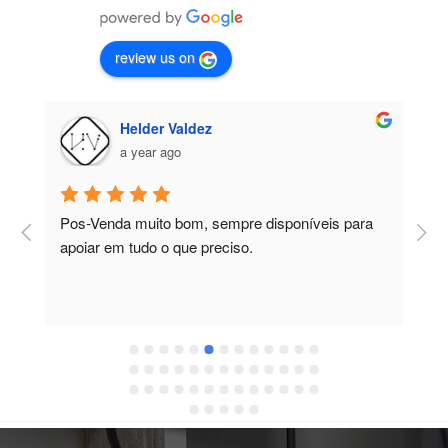
review us on
Helder Valdez
a year ago
Pos-Venda muito bom, sempre disponíveis para 
Pela e
apoiar em tudo o que preciso.
atendi
respos
condiç