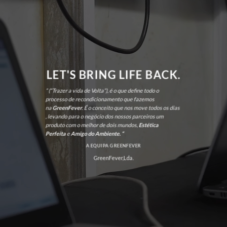
LET'S BRING LIFE BACK.
” (“Trazer a vida de Volta”), é o que define todo o
processo de recondicionamento que fazemos
na
GreenFever
. É o conceito que nos move todos os dias
, levando para o negócio dos nossos parceiros um
produto com o melhor de dois mundos,
Estética
Perfeita
e
Amigo do Ambiente. “
A EQUIPA GREENFEVER
GreenFever,Lda.