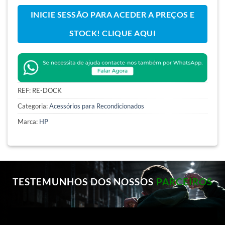
INICIE SESSÃO PARA ACEDER A PREÇOS E
STOCK! CLIQUE AQUI
REF:
RE-DOCK
Categoria:
Acessórios para Recondicionados
Marca:
HP
TESTEMUNHOS DOS NOSSOS
PARCEIROS