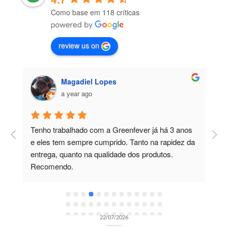
Como base em 118 críticas
review us on
Magadiel Lopes
a year ago
Tenho trabalhado com a Greenfever já há 3 anos 
T
e eles tem sempre cumprido. Tanto na rapidez da 
m
entrega, quanto na qualidade dos produtos. 
c
Recomendo.
p
e
t
OPORTUNIDADES DE RECRUTAMENTO SEM CATEGORIA
e
Gestor de Clientes — Trofa/Porto (m/f)
e
22/07/2026
r