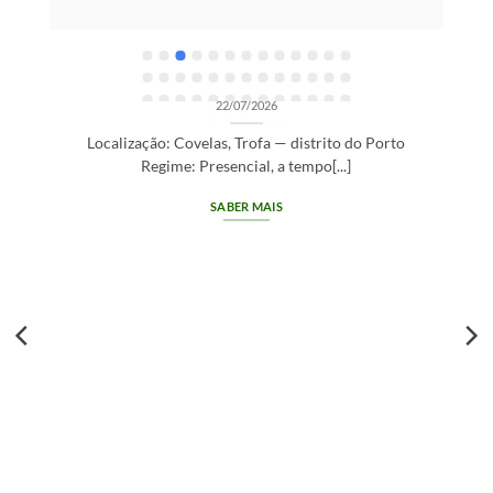
OPORTUNIDADES DE RECRUTAMENTO SEM CATEGORIA
Gestor de Clientes — Trofa/Porto (m/f)
22/07/2026
Localização: Covelas, Trofa — distrito do Porto
Regime: Presencial, a tempo[...]
SABER MAIS