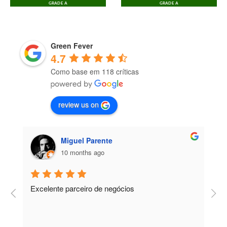
GRADE A
GRADE A
Green Fever
4.7
Como base em 118 críticas
review us on
Miguel Parente
10 months ago
Excelente parceiro de negócios
T
e
e
R