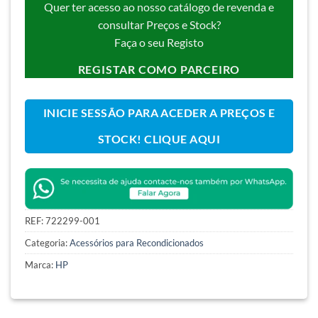
Quer ter acesso ao nosso catálogo de revenda e
consultar Preços e Stock?
Faça o seu Registo
REGISTAR COMO PARCEIRO
INICIE SESSÃO PARA ACEDER A PREÇOS E
STOCK! CLIQUE AQUI
REF:
722299-001
Categoria:
Acessórios para Recondicionados
Marca:
HP