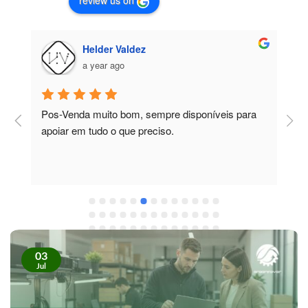
review us on
Helder Valdez
a year ago
Pos-Venda muito bom, sempre disponíveis para 
P
apoiar em tudo o que preciso.
a
r
 
c
03
Jul