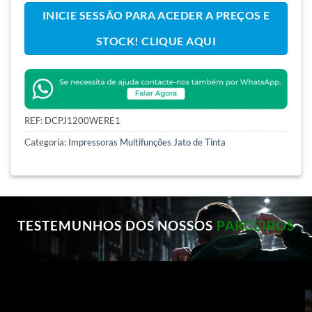
INICIE SESSÃO PARA ACEDER A PREÇOS E
STOCK! CLIQUE AQUI
REF:
DCPJ1200WERE1
Categoria:
Impressoras Multifunções Jato de Tinta
TESTEMUNHOS DOS NOSSOS
PARCEIROS